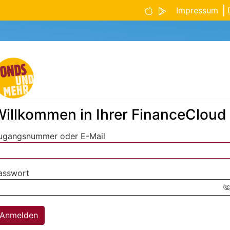
Impressum
Willkommen in Ihrer FinanceCloud
ingabe zur Suche
ugangsnummer oder E-Mail
ingabe zur Suche
asswort
I
Anmelden